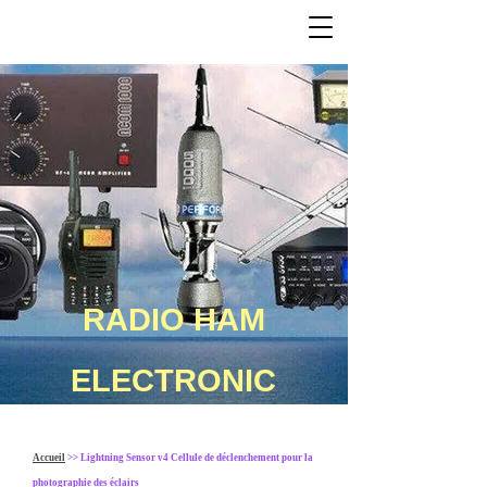
RADIO HAM
ELECTRONIC
Accueil
>> Lightning Sensor v4 Cellule de déclenchement pour la
photographie des éclairs